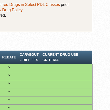
erred Drugs in Select PDL Classes
prior
 Drug Policy
.
red.
CARVEOUT
CURRENT DRUG USE
REBATE
‐ BILL FFS
CRITERIA
Y
Y
Y
Y
Y
Y