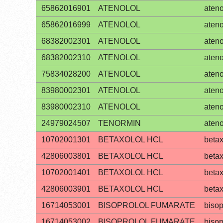
65862016901
ATENOLOL
ateno
65862016999
ATENOLOL
ateno
68382002301
ATENOLOL
ateno
68382002310
ATENOLOL
ateno
75834028200
ATENOLOL
ateno
83980002301
ATENOLOL
ateno
83980002310
ATENOLOL
ateno
24979024507
TENORMIN
ateno
10702001301
BETAXOLOL HCL
betax
42806003801
BETAXOLOL HCL
betax
10702001401
BETAXOLOL HCL
betax
42806003901
BETAXOLOL HCL
betax
16714053001
BISOPROLOL FUMARATE
bisop
16714053002
BISOPROLOL FUMARATE
bisop