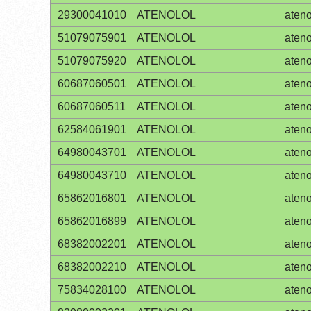
29300041010
ATENOLOL
ateno
51079075901
ATENOLOL
ateno
51079075920
ATENOLOL
ateno
60687060501
ATENOLOL
ateno
60687060511
ATENOLOL
ateno
62584061901
ATENOLOL
ateno
64980043701
ATENOLOL
ateno
64980043710
ATENOLOL
ateno
65862016801
ATENOLOL
ateno
65862016899
ATENOLOL
ateno
68382002201
ATENOLOL
ateno
68382002210
ATENOLOL
ateno
75834028100
ATENOLOL
ateno