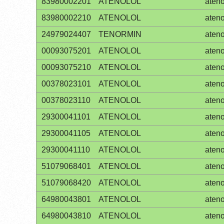
83980002201
ATENOLOL
ateno
83980002210
ATENOLOL
ateno
24979024407
TENORMIN
ateno
00093075201
ATENOLOL
ateno
00093075210
ATENOLOL
ateno
00378023101
ATENOLOL
ateno
00378023110
ATENOLOL
ateno
29300041101
ATENOLOL
ateno
29300041105
ATENOLOL
ateno
29300041110
ATENOLOL
ateno
51079068401
ATENOLOL
ateno
51079068420
ATENOLOL
ateno
64980043801
ATENOLOL
ateno
64980043810
ATENOLOL
ateno