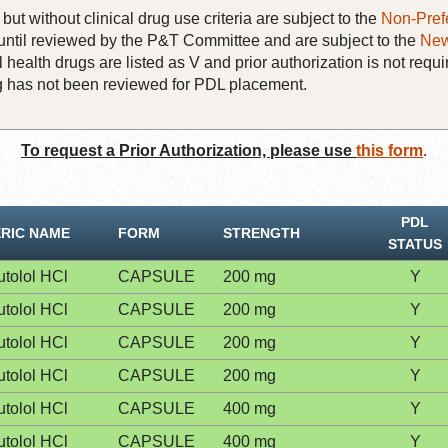
but without clinical drug use criteria are subject to the
Non-Pref
until reviewed by the P&T Committee and are subject to the
New
 health drugs are listed as V and prior authorization is not requi
rug has not been reviewed for PDL placement.
To request a Prior Authorization, please use
this form
.
PDL
RIC NAME
FORM
STRENGTH
STATUS
tolol HCl
CAPSULE
200 mg
Y
tolol HCl
CAPSULE
200 mg
Y
tolol HCl
CAPSULE
200 mg
Y
tolol HCl
CAPSULE
200 mg
Y
tolol HCl
CAPSULE
400 mg
Y
tolol HCl
CAPSULE
400 mg
Y